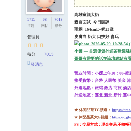
高雄童顔大奶
1711
98
7013
親自面試 今日開課
主題
回帖
積分
雨桐 164cmE+奶23歲
管理員
皮膚白 奶大 口技好 會玩
小媛 — 首選優質外送茶歡迎騷擾Glee
積分
7013
哥哥有需要的話在論壇網站有看
發消息
营业时間：小媛上午10：00-凌晨0
接受貨幣：台幣 人民幣 美金 
外送地點：旅馆.飯店.商旅.酒店
外送地區：臺北.新北.新竹.臺中
★ 休閒品茶TG頻道：
https://t.m
★ 休閒品茶大G群組：
https://c.g
PS：交易方式：現金交易.不轉帳