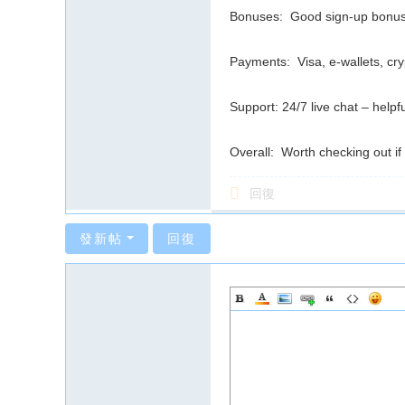
Bonuses: Good sign-up bonus –
Payments: Visa, e-wallets, cryp
Support: 24/7 live chat – help
Overall: Worth checking out if
回復
發新帖
回復