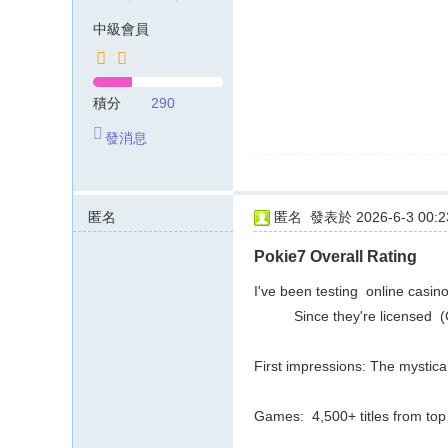
中級會員
積分
290
發消息
匿名
匿名
發表於 2026-6-3 00:2
147.45.50.x:11260
Pokie7 Overall Rating
I've been testing online casi
Since they're licensed (Curac
First impressions: The mystica
Games: 4,500+ titles from top 