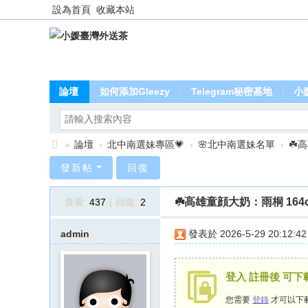
設為首頁
收藏本站
論壇
如何添加Gleezy
Telegram秘密基地
小
»
論壇
›
北中南選妹專區💗
›
🌸北中南選妹名單
›
☘️
小
發新帖
回復
媛
☘️高雄童顔大奶：雨桐 164
查看:
437
|
回復:
2
臺
灣
admin
發表於 2026-5-29 20:12:42
外
送
登入 註冊後 可
茶
您需要
登錄
才可以下