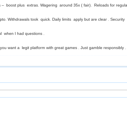
 boost plus extras. Wagering around 35x ( fair). Reloads for regular
to. Withdrawals took quick. Daily limits apply but are clear . Security i
ful when I had questions .
 you want a legit platform with great games . Just gamble responsibly .