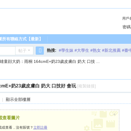
用戶
密碼
媛所有聯絡方式【最新】
熱搜:
#學生妹 #大學生 #熟女 #新北推薦 #臺
帖子
搜
高雄童顔大奶：雨桐 164cmE+奶23歲皮膚白 奶大 口技 ...
索
cmE+奶23歲皮膚白 奶大 口技好 會玩
[複製鏈接]
|
顯示全部樓層
×
下載查看圖片
載或查看，沒有賬號？
立即註冊