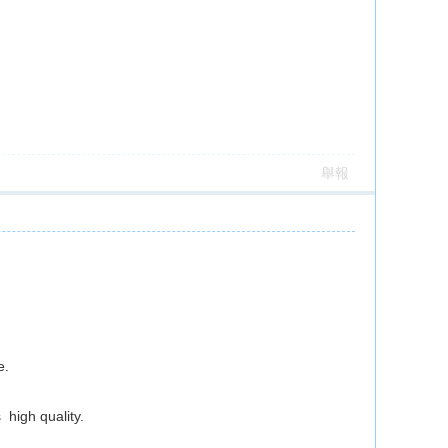
舉報
e.
 high quality.