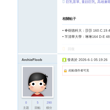
巨乳茶單
,
童顔巨乳
,
高雄兼
相關帖子
•
🍓樹德科大：莎莎 160.C.1
就是一隻
•
🍑清華大學：琳琳164 D-E 
回復
ArchieFloob
發表於 2026-6-1 05:19:26
此帖僅作者可見
0
5
290
主題
回帖
積分