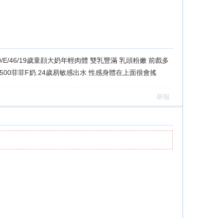
/E/46/19歲童顔大奶年輕肉體 雙乳豐滿 乳頭粉嫩 前戲多
500菲菲F奶.24歲易敏感出水 性感身體在上面很會搖
舉報