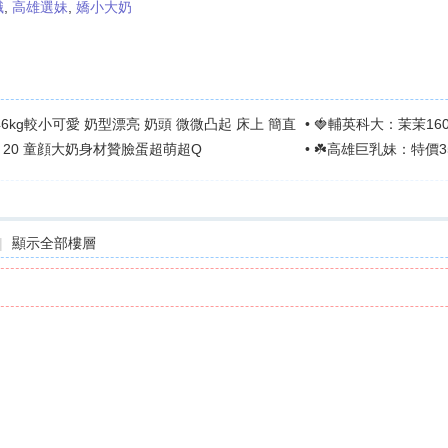
職
,
高雄選妹
,
嬌小大奶
9.46kg較小可愛 奶型漂亮 奶頭 微微凸起 床上 簡直
•
🍓輔英科大：茉茉160
48 20 童顔大奶身材贊臉蛋超萌超Q
可配合變
•
☘️高雄巨乳妹：特價3
|
顯示全部樓層