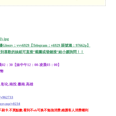
zy：yyy6929【Telegram：y6929 賬號瀨：97662p】
到喜歡的妹紙可直接“截圖或發鏈接“給小媛詢問！！
2：30【妹中午12：00-凌晨03：00】
港幣
.彰化.南投.臺南.高雄
e/y962733
leezy.top/y0234
不刷卡.不買點數.看到不ok可换不勉強消费.維護客人消费權利