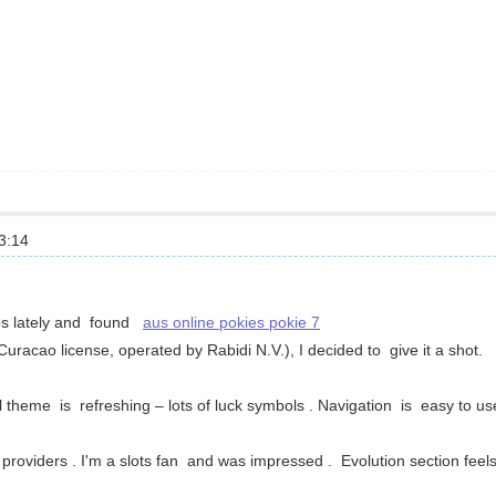
3:14
nos lately and found
aus online pokies pokie 7
ao license, operated by Rabidi N.V.), I decided to give it a shot.
l theme is refreshing – lots of luck symbols . Navigation is easy to us
providers . I'm a slots fan and was impressed . Evolution section feels