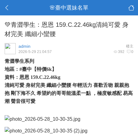
🌸臺中選妹名單
💚青澀學生：恩恩 159.C.22.46kg清純可愛 身
材完美 纖細小蠻腰
admin
楼主
2026-5-29 21:04:57
392
0
青澀學生系列
地區：#臺中【特價6k】
資料：恩恩 159.C.22.46kg
清純可愛 身材完美 纖細小蠻腰 年輕活力 喜歡舌吻 親親抱
抱 剛下海不久 希望約的哥哥能溫柔一點 ，極度敏感配 易高
潮 聲音很可愛