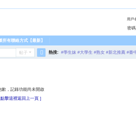
用戶
密碼
媛所有聯絡方式【最新】
熱搜:
#學生妹 #大學生 #熟女 #新北推薦 #臺
帖子
搜
索
抱歉，記錄功能尚未開啟
[ 點擊這裡返回上一頁 ]