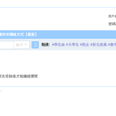
用戶
密碼
媛所有聯絡方式【最新】
熱搜:
#學生妹 #大學生 #熟女 #新北推薦 #臺
帖子
搜
索
請先登錄後才能繼續瀏覽
.