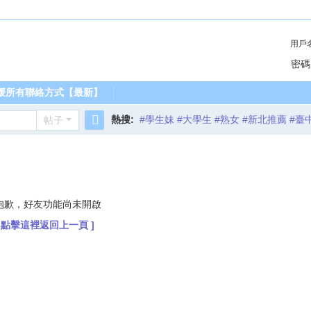
用戶
密碼
媛所有聯絡方式【最新】
熱搜:
#學生妹 #大學生 #熟女 #新北推薦 #臺
帖子
搜
索
抱歉，好友功能尚未開啟
[ 點擊這裡返回上一頁 ]