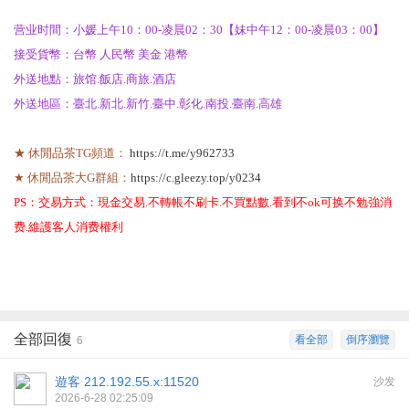
营业时間：小媛上午10：00-凌晨02：30【妹中午12：00-凌晨03：00】
接受貨幣：台幣 人民幣 美金 港幣
外送地點：旅馆.飯店.商旅.酒店
外送地區：臺北.新北.新竹.臺中.彰化.南投.臺南.高雄
★ 休閒品茶TG頻道：
https://t.me/y962733
★ 休閒品茶大G群組：
https://c.gleezy.top/y0234
PS：交易方式：現金交易.不轉帳不刷卡.不買點數.看到不ok可换不勉強消
费.維護客人消费權利
全部回復
看全部
倒序瀏覽
6
遊客
212.192.55.x:11520
沙发
2026-6-28 02:25:09