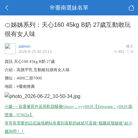
🌸臺南選妹名單
🍊姊姊系列：天心160 45kg B奶 27歲互動敢玩
很有女人味
admin
楼主
2026-6-25 00:10:13
482
6
資訊:天心160 45kg B奶 27歲
介紹：高挑平乳 互動敢玩很有女人味
價位：4000二節7000
地區：#臺南推薦
小媛 — 首選優質外送茶歡迎騷擾Gleezy：yyy6929【Telegram：y6929 賬
號瀨：97662p】
哥哥有需要的話在論壇網站有看到喜歡的妹紙可直接“截圖或發鏈接“給小
媛詢問！！