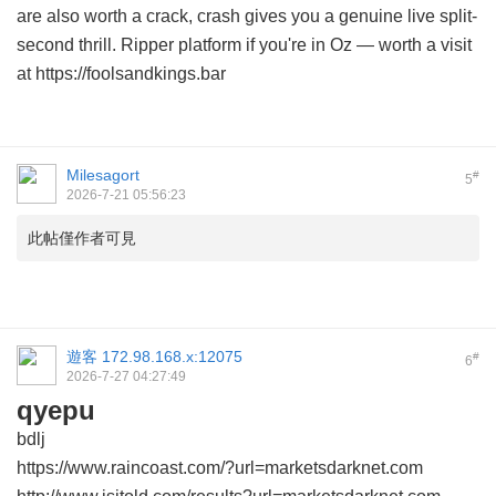
are also worth a crack, crash gives you a genuine live split-
second thrill. Ripper platform if you're in Oz — worth a visit
at https://foolsandkings.bar
Milesagort
#
5
2026-7-21 05:56:23
此帖僅作者可見
遊客
172.98.168.x:12075
#
6
2026-7-27 04:27:49
qyepu
bdlj
https://www.raincoast.com/?url=marketsdarknet.com