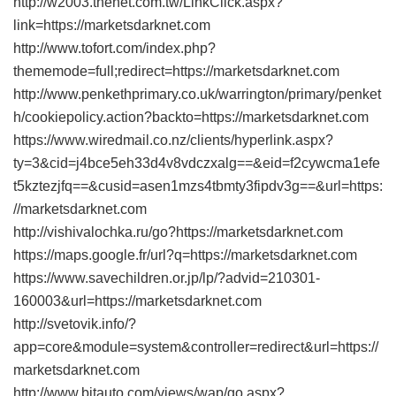
http://w2003.thenet.com.tw/LinkClick.aspx?
link=https://marketsdarknet.com
http://www.tofort.com/index.php?
thememode=full;redirect=https://marketsdarknet.com
http://www.penkethprimary.co.uk/warrington/primary/penket
h/cookiepolicy.action?backto=https://marketsdarknet.com
https://www.wiredmail.co.nz/clients/hyperlink.aspx?
ty=3&cid=j4bce5eh33d4v8vdczxalg==&eid=f2cywcma1efe
t5kztezjfq==&cusid=asen1mzs4tbmty3fipdv3g==&url=https:
//marketsdarknet.com
http://vishivalochka.ru/go?https://marketsdarknet.com
https://maps.google.fr/url?q=https://marketsdarknet.com
https://www.savechildren.or.jp/lp/?advid=210301-
160003&url=https://marketsdarknet.com
http://svetovik.info/?
app=core&module=system&controller=redirect&url=https://
marketsdarknet.com
http://www.bitauto.com/views/wap/go.aspx?