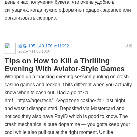
день и час получения букета, что очень удобно в
ситуациях, когда нужно оформить подарок заранее или
организовать сюрприз.
遊客
195.140.176.x:11092
板凳
2026-7-11 00:10:07
Tips on How to Kill a Thrilling
Evening With Aviator-Style Games
Wrapped up a cracking evening session punting on crash
casino games and reckon it hits different when you actually
know when to cash out. Had a go at <a
href="https://aqer.tech/">Vegazone casino</a> last night
and wasn't disappointed. Deposited via Mastercard and
noticed they also have PayID which is good to know. The
crash mechanics is pure dopamine — you gotta keep your
cool while also pull out at the right moment. Unlike