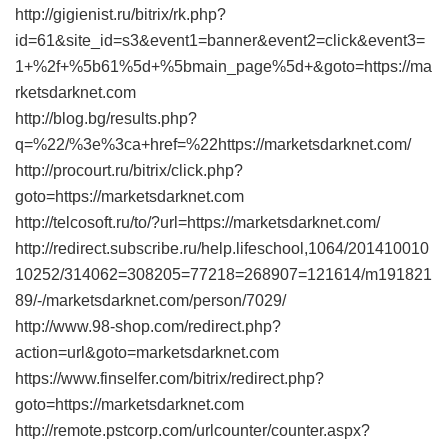
http://gigienist.ru/bitrix/rk.php?
id=61&site_id=s3&event1=banner&event2=click&event3=
1+%2f+%5b61%5d+%5bmain_page%5d+&goto=https://ma
rketsdarknet.com
http://blog.bg/results.php?
q=%22/%3e%3ca+href=%22https://marketsdarknet.com/
http://procourt.ru/bitrix/click.php?
goto=https://marketsdarknet.com
http://telcosoft.ru/to/?url=https://marketsdarknet.com/
http://redirect.subscribe.ru/help.lifeschool,1064/201410010
10252/314062=308205=77218=268907=121614/m191821
89/-/marketsdarknet.com/person/7029/
http://www.98-shop.com/redirect.php?
action=url&goto=marketsdarknet.com
https://www.finselfer.com/bitrix/redirect.php?
goto=https://marketsdarknet.com
http://remote.pstcorp.com/urlcounter/counter.aspx?